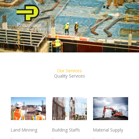
Ir
para
o
conteúdo
Services
Our Services
Quality Services
Land Minning
Building Staffs
Material Supply